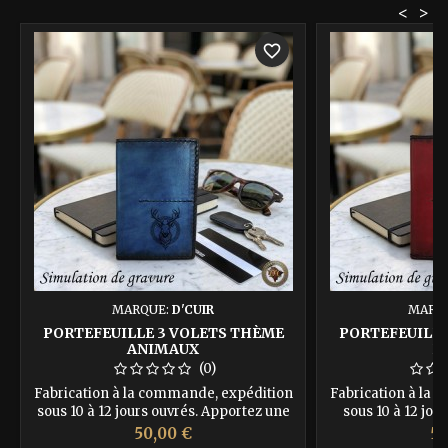
<
>
favorite_border
MARQUE:
D'CUIR
MARQ
PORTEFEUILLE 3 VOLETS THÈME
PORTEFEUILLE
ANIMAUX
D
(0)
Fabrication à la commande, expédition
Fabrication à la
sous 10 à 12 jours ouvrés. Apportez une
sous 10 à 12 jou
touche de nature à vos accessoires avec
motif qui vous r
Prix
Pr
50,00 €
50
nos portefeuilles au thème animaux.
collection de por