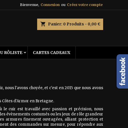
Bienvenue,
Connexion
ou
Créez votre compte
×
×
×
×
shopping_cart
Panier:
0
Produits - 0,00 €
)
DU RÔLISTE
CARTES CADEAUX
n
s
ir, nous l'avons choyée, et c'est en 2015 que nous avons
s Côtes d'Armor en Bretagne.
ù le cuir est travaillé avec passion et précision, nous
ur les évènements costumés ou les jeux de rôle grandeur
des armures finement ouvragées, alliant protection et
galement des commandes sur mesure, pour répondre aux