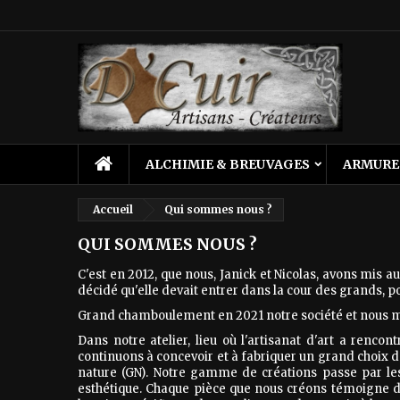
M
(
C
C
add_circle_outline
((
Vo
No
d'e
ALCHIMIE & BREUVAGES
ARMURE
Accueil
Qui sommes nous ?
QUI SOMMES NOUS ?
C'est en 2012, que nous, Janick et Nicolas, avons mis a
décidé qu'elle devait entrer dans la cour des grands, po
Grand chamboulement en 2021 notre société et nous mê
Dans notre atelier, lieu où l'artisanat d'art a rencon
continuons à concevoir et à fabriquer un grand choix d
nature (GN). Notre gamme de créations passe par les 
esthétique. Chaque pièce que nous créons témoigne d