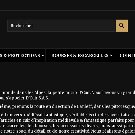
es listes d'envies
(modalTitle))
réer une liste d'envies
onnexion

Créer une nouvelle liste
confirmMessage))
us devez être connecté pour ajouter des produits à votre liste
m de la liste d'envies
nvies.
((cancelText))
((modalDeleteText)
S & PROTECTIONS
BOURSES & ESCARCELLES
COIN 
Annuler
Connexio
Annuler
Créer une liste d'envie
u monde dans les Alpes, la petite micro D'Cuir. Nous l'avons vu grand
ur s'appeler D'Cuir S.A.S.
me, prenons la route en direction de Lanleff, dans les pittoresque
tré l'univers médiéval-fantastique, véritable écrin de savoir-faire o
'articles en cuir d'inspiration médiévale & fantastique parfaits po
escarcelles, les bourses, les accessoires divers, mais aussi par 
e notre souci du détail et de notre créativité. Nous réalisons é