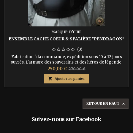
MARQUE:
D'CUIR
ENSEMBLE CACHE COEUR & SPALIÈRE "PENDRAGON"
(0)
Fabrication à la commande, expédition sous 10 à 12 jours
ouvrés. L'armure des souverains et des héros de légende.
Arborez une prestance digne des plus grands récits
Prix
Prix
250,00 €
270,00 €
arthurien avec l'ensemble armure en cuir "Pendragon". Ce
de
pack exclusif combine à la perfection notre cache-cœur

Ajouter au panier
cintré et la spalière Pendragon, réputée pour ses plaques de
base
cuir superposées au...
RETOUR EN HAUT

Suivez-nous sur Facebook