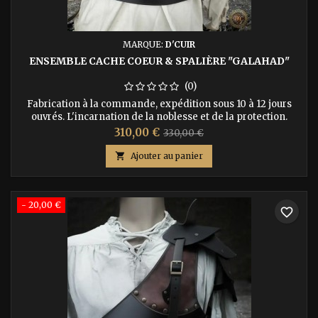
MARQUE:
D'CUIR
ENSEMBLE CACHE COEUR & SPALIÈRE "GALAHAD"
(0)
Fabrication à la commande, expédition sous 10 à 12 jours
ouvrés. L'incarnation de la noblesse et de la protection.
Révélez la vaillance de votre personnage avec l'ensemble
Prix
Prix
310,00 €
330,00 €
armure en cuir "Galahad". Ce pack d'exception combine
de
notre emblématique cache-cœur cintré avec la spalière

Ajouter au panier
Galahad, réputée pour ses plaques superposées au galbe
base
traditionnel et...
- 20,00 €
favorite_border