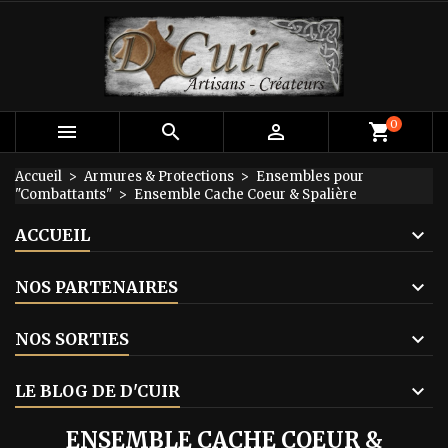
×
×
×
×
Mes listes d'envies
((modalTitle))
Créer une liste d'envies
Connexion
add_circle_outline
Créer une nouvelle liste
((confirmMessage))
Vous devez être connecté pour ajouter des produits
Nom de la liste d'envies
à votre liste d'envies.
0



shopping_cart
((cancelText))
((modalDeleteText))
Annuler
Connexion
Accueil
Armures & Protections
Ensembles pour
"Combattants"
Ensemble Cache Coeur & Spalière
Annuler
Créer une liste d'envies
ACCUEIL
NOS PARTENAIRES
NOS SORTIES
LE BLOG DE D'CUIR
ENSEMBLE CACHE COEUR &