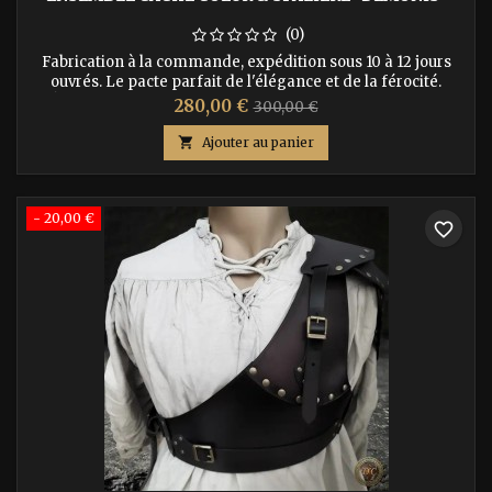
(0)
Fabrication à la commande, expédition sous 10 à 12 jours
ouvrés. Le pacte parfait de l'élégance et de la férocité.
Équipez votre personnage d'une panoplie complète et
Prix
Prix
280,00 €
300,00 €
redoutable avec l'ensemble armure en cuir "Demonis". Ce
de
pack exclusif associe notre cache-cœur ajusté à la spalière

Ajouter au panier
Demonis, célèbre pour ses découpes acérées et son
base
esthétique fantastique...
- 20,00 €
favorite_border