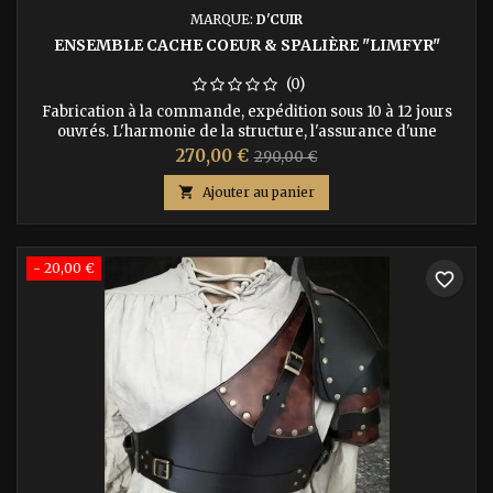
MARQUE:
D'CUIR
ENSEMBLE CACHE COEUR & SPALIÈRE "LIMFYR"
(0)
Fabrication à la commande, expédition sous 10 à 12 jours
ouvrés. L'harmonie de la structure, l'assurance d'une
protection totale. Donnez à votre personnage l'allure d'une
Prix
Prix
270,00 €
290,00 €
combattante aguerrie avec l'ensemble armure en cuir
de
"Limfyr". Ce pack exclusif réunit notre cache-cœur cintré et

Ajouter au panier
la spalière Limfyr, caractérisée par ses lignes géométriques
base
et ses trois...
- 20,00 €
favorite_border