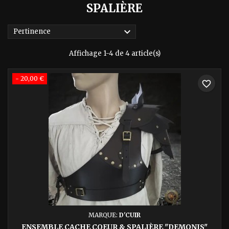
SPALIÈRE

Pertinence
Affichage 1-4 de 4 article(s)
- 20,00 €
favorite_border
MARQUE:
D'CUIR
ENSEMBLE CACHE COEUR & SPALIÈRE "DEMONIS"