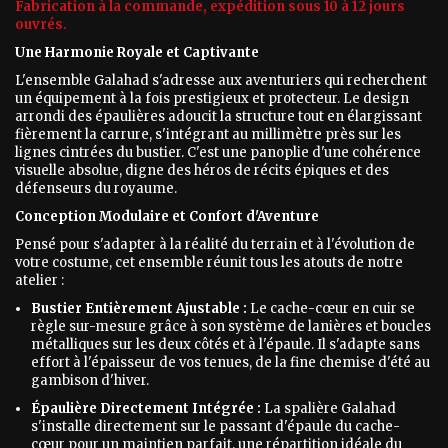
Fabricatio
n à la commande, expédition sous 10 à 12 jours
ouvrés.
Une Harmonie Royale et Captivante
L'ensemble Galahad s'adresse aux aventuriers qui recherchent
un équipement à la fois prestigieux et protecteur. Le design
arrondi des épaulières adoucit la structure tout en élargissant
fièrement la carrure, s'intégrant au millimètre près sur les
lignes cintrées du bustier. C'est une panoplie d'une cohérence
visuelle absolue, digne des héros de récits épiques et des
défenseurs du royaume.
Conception Modulaire et Confort d'Aventure
Pensé pour s'adapter à la réalité du terrain et à l'évolution de
votre costume, cet ensemble réunit tous les atouts de notre
atelier :
Bustier Entièrement Ajustable :
Le cache-cœur en cuir se
règle sur-mesure grâce à son système de lanières et boucles
métalliques sur les deux côtés et à l'épaule. Il s'adapte sans
effort à l'épaisseur de vos tenues, de la fine chemise d'été au
gambison d'hiver.
Épaulière Directement Intégrée :
La spalière Galahad
s'installe directement sur le passant d'épaule du cache-
cœur pour un maintien parfait, une répartition idéale du