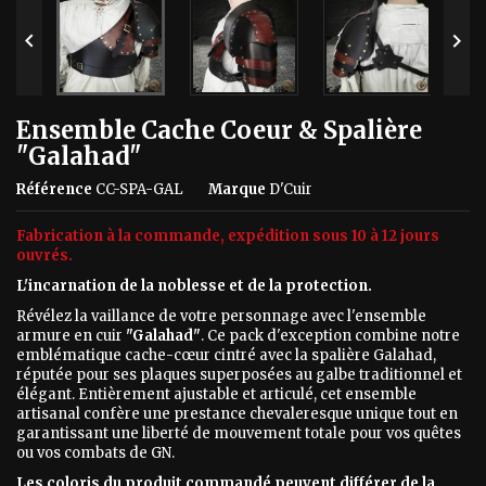


Ensemble Cache Coeur & Spalière
"Galahad"
Référence
CC-SPA-GAL
Marque
D'Cuir
Fabricatio
n à la commande, expédition sous 10 à 12 jours
ouvrés.
L'incarnation de la noblesse et de la protection.
Révélez la vaillance de votre personnage avec l'ensemble
armure en cuir
"Galahad"
. Ce pack d'exception combine notre
emblématique cache-cœur cintré avec la spalière Galahad,
réputée pour ses plaques superposées au galbe traditionnel et
élégant. Entièrement ajustable et articulé, cet ensemble
artisanal confère une prestance chevaleresque unique tout en
garantissant une liberté de mouvement totale pour vos quêtes
ou vos combats de GN.
Les coloris du produit commandé peuvent différer de la