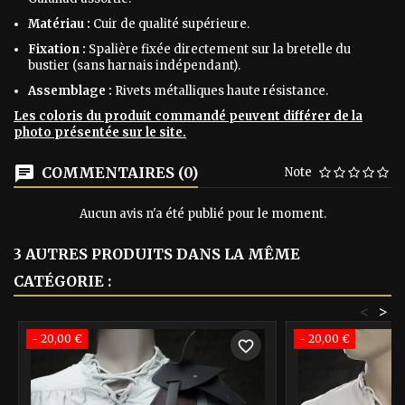
Matériau :
Cuir de qualité supérieure.
Fixation :
Spalière fixée directement sur la bretelle du
bustier (sans harnais indépendant).
Assemblage :
Rivets métalliques haute résistance.
Les coloris du produit commandé peuvent différer de la
photo présentée sur le site.
COMMENTAIRES (0)
Note
Aucun avis n'a été publié pour le moment.
3 AUTRES PRODUITS DANS LA MÊME
CATÉGORIE :
<
>
- 20,00 €
- 20,00 €
favorite_border