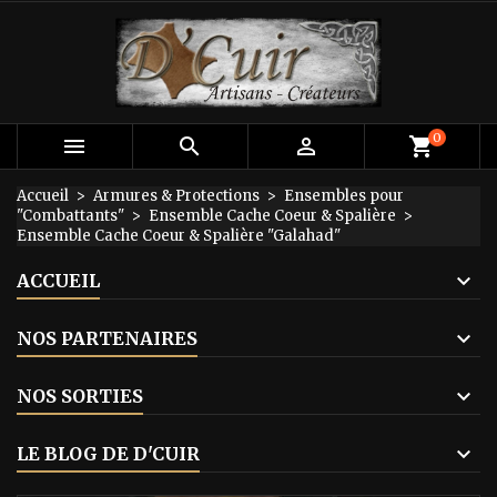
×
×
×
Mes listes d'envies
Créer une liste d'envies
Connexion
add_circle_outline
Créer une nouvelle liste
Vous devez être connecté pour ajouter des produits
Nom de la liste d'envies
à votre liste d'envies.
0



shopping_cart
Annuler
Connexion
Accueil
Armures & Protections
Ensembles pour
"Combattants"
Ensemble Cache Coeur & Spalière
Annuler
Créer une liste d'envies
Ensemble Cache Coeur & Spalière "Galahad"
ACCUEIL
NOS PARTENAIRES
NOS SORTIES
LE BLOG DE D'CUIR