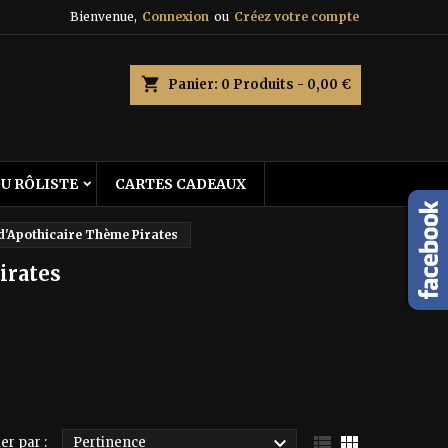
Bienvenue,
Connexion
ou
Créez votre compte
×
×
×
×
shopping_cart
Panier:
0
Produits - 0,00 €
)
DU RÔLISTE
CARTES CADEAUX
n
s
 d'Apothicaire Thème Pirates
irates



er par :
Pertinence