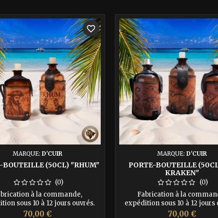
favorite_border
MARQUE:
D'CUIR
MARQUE:
D'CUIR
-BOUTEILLE (50CL) "RHUM"
PORTE-BOUTEILLE (50CL
KRAKEN"
(0)
(0)
brication à la commande,
Fabrication à la comman
tion sous 10 à 12 jours ouvrés.
expédition sous 10 à 12 jours 
 votre bouteille de rhum comme
Incarnez l'esprit intrépide des
Prix
Prix
70,00 €
70,00 €