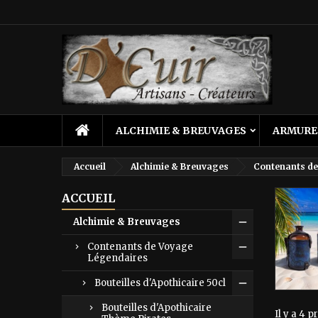
M
(
C
C
add_circle_outline
((
Vo
No
d'e
ALCHIMIE & BREUVAGES
ARMURE
Accueil
Alchimie & Breuvages
Contenants de
ACCUEIL
Alchimie & Breuvages
Contenants de Voyage
Légendaires
Bouteilles d'Apothicaire 50cl
Bouteilles d'Apothicaire
Il y a 4 p