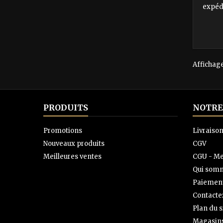
expédi
Lais
bouteil
détaillé
fait l
tous l
et de 
Affichage
recomm
de
PRODUITS
NOTRE
Promotions
Livraiso
Nouveaux produits
CGV
Meilleures ventes
CGU - Me
Qui somm
Paiement
Contacte
Plan du s
Magasin