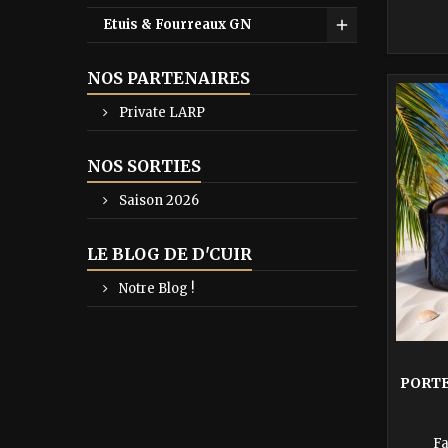
un vra
robuste.
Etuis & Fourreaux GN
intré
votre c
NOS PARTENAIRES
dans t
L'acce
Private LARP
NOS SORTIES
Saison 2026
LE BLOG DE D'CUIR
Notre Blog !
PORTE
Fa