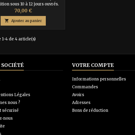
tion sous 10 à 12 jours ouvrés.
sez-vous tenter par ce porte-
Prix
70,00 €
le en cuir véritable. Sa gravure
e illustrant une carte marine en

Ajouter au panier
'accessoire indispensable pour
es aventuriers en quête de style
praticité. Attention, il vous est
 1-4 de 4 article(s)
andé de ne pas remplir avec
s boissons gazeuses. Les...
 SOCIÉTÉ
VOTRE COMPTE
n
Informations personnelles
Commandes
ntions Légales
Avoirs
es nous ?
Adresses
 sécurisé
Bons de réduction
z-nous
ite
s