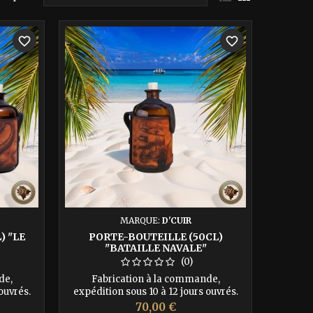
favorite_border
favorite_border
MARQUE:
D'CUIR
) "LE
PORTE-BOUTEILLE (50CL)
"BATAILLE NAVALE"
(0)
de,
Fabrication à la commande,
ouvrés.
expédition sous 10 à 12 jours ouvrés.
 pirates
Transportez votre précieux nectar
Prix
70,00 €