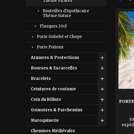
Thème Pirates
Bouteilles d'Apothicaire
Thème Nature
Flasques 20cl
Porte Gobelet et Chope
Porte Potions
Armures & Protections
Bourses & Escarcelles
Bracelets
Ceintures de costume
Coin du Rôliste
PORTE
Grimoires & Parchemins
Fa
Maroquinerie
expédi
Portez
Chemises Médiévales