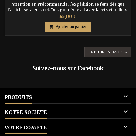
Attention en Précommande, l'expédition se fera dès que
l'article sera en stock Design médiéval avec lacets et œillets.
Tissu doux en coton pour confort. Manches longues avec
Prix
45,00 €
détails entrecroisés. Décolleté orné de perles en bois. Ajoute
une touche médiévale à ta garde-robe!

Ajouter au panier
RETOUR EN HAUT

Suivez-nous sur Facebook

PRODUITS

NOTRE SOCIÉTÉ

VOTRE COMPTE