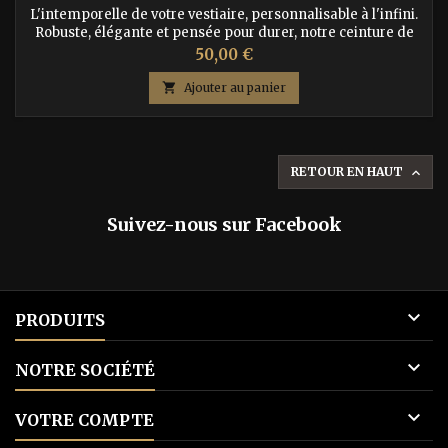
L'intemporelle de votre vestiaire, personnalisable à l'infini.
Robuste, élégante et pensée pour durer, notre ceinture de
ville en cuir noir est l'accessoire indispensable du quotidien.
Prix
50,00 €
Conçue de manière artisanale dans un cuir sélectionné pour
sa tenue, elle se distingue par sa modularité unique : grâce à

Ajouter au panier
un système ingénieux de deux boutons-pression,...
RETOUR EN HAUT

Suivez-nous sur Facebook

PRODUITS

NOTRE SOCIÉTÉ

VOTRE COMPTE