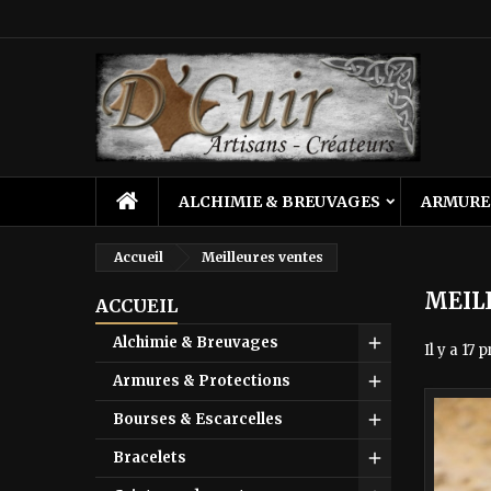
M
(
C
C
add_circle_outline
((
Vo
No
d'e
ALCHIMIE & BREUVAGES
ARMURE
Accueil
Meilleures ventes
MEIL
ACCUEIL
Alchimie & Breuvages
Il y a 17 
Armures & Protections
Bourses & Escarcelles
Bracelets