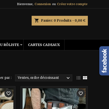
Bienvenue,
Connexion
ou
Créez votre compte
×
×
×
×
shopping_cart
Panier:
0
Produits - 0,00 €
)
DU RÔLISTE
CARTES CADEAUX
n
s



er par :
Ventes, ordre décroissant
favorite_border
favorite_border