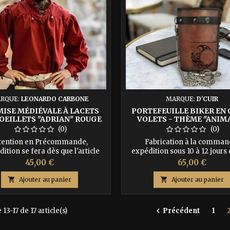
RQUE:
LEONARDO CARBONE
MARQUE:
D'CUIR
ISE MÉDIÉVALE À LACETS
PORTEFEUILLE BIKER EN 
OEILLETS "ADRIAN" ROUGE
VOLETS - THÈME "ANIM
(0)
(0)
tention en Précommande,
Fabrication à la comman
dition se fera dès que l'article
expédition sous 10 à 12 jours 
en stock Design médiéval avec
L'allié indispensable de la rou
Prix
Prix
45,00 €
65,00 €
 et œillets. Tissu doux en coton
robustesse brute et esprit s
confort. Manches longues avec
Taillé pour les passionnés de l

Ajouter au panier

Ajouter au panier
 entrecroisés. Décolleté orné de
de belles matières, ce portefeu
es en bois. Ajoute une touche
biker à 3 volets allie parfai
édiévale à ta garde-robe!
sécurité, praticité et esthé
13-17 de 17 article(s)
Précédent
1

affirmée. Conçu de manière ar
dans un cuir sélectionné.