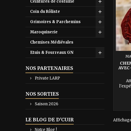
Ceintures de costume
Coin du Rôliste
Grimoires & Parchemins
Maroquinerie
Chemises Médiévales
Etuis & Fourreaux GN
MA
CHEM
AVEC 
NOS PARTENAIRES
Private LARP
At
l'expé
sera 
NOS SORTIES
lacets
pour 
Saison 2026
détails
perl
m
LE BLOG DE D'CUIR
Affichage 
Notre Blog !