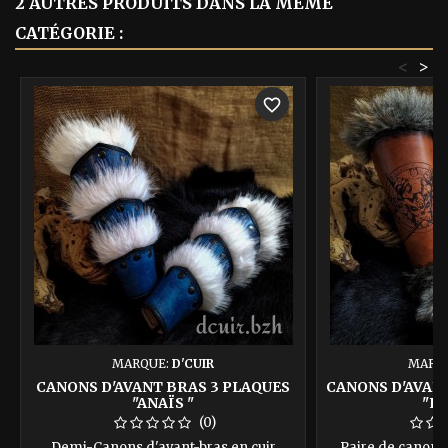
2 AUTRES PRODUITS DANS LA MÊME
CATÉGORIE :
<
>
favorite_border
MARQUE:
D'CUIR
MARQ
CANONS D'AVANT BRAS 3 PLAQUES
CANONS D'AVAN
"ANAÏS "
"LE
(0)
Demi-Canons d'avant-bras en cuir
Paire de canons 