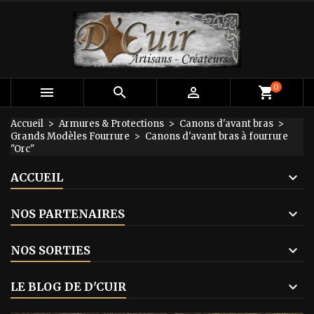
×
×
×
Mes listes d'envies
Créer une liste d'envies
Connexion
add_circle_outline
Créer une nouvelle liste
Vous devez être connecté pour ajouter des produits
Nom de la liste d'envies
à votre liste d'envies.
0



shopping_cart
Annuler
Connexion
Accueil
Armures & Protections
Canons d'avant bras
Grands Modèles Fourrure
Canons d'avant bras à fourrure
Annuler
Créer une liste d'envies
"Orc"
ACCUEIL
NOS PARTENAIRES
NOS SORTIES
LE BLOG DE D'CUIR