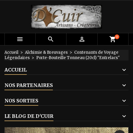
×
×
×
Mes listes d'envies
Créer une liste d'envies
Connexion
add_circle_outline
Créer une nouvelle liste
Vous devez être connecté pour ajouter des produits
Nom de la liste d'envies
à votre liste d'envies.
0



shopping_cart
Annuler
Connexion
Accueil
Alchimie & Breuvages
Contenants de Voyage
Légendaires
Porte-Bouteille Tonneau (20cl) "Entrelacs"
Annuler
Créer une liste d'envies
ACCUEIL
NOS PARTENAIRES
NOS SORTIES
LE BLOG DE D'CUIR